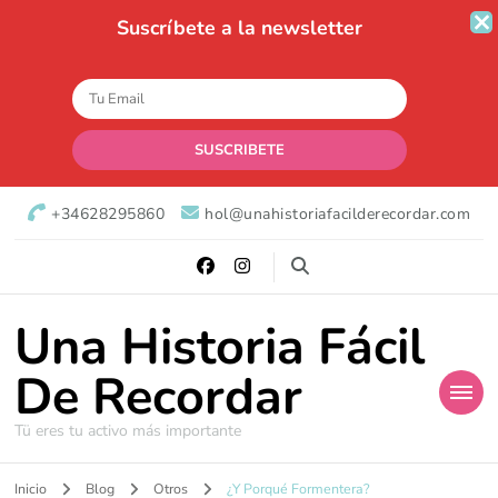
Suscríbete a la newsletter
+34628295860
hol@unahistoriafacilderecordar.com
Una Historia Fácil
De Recordar
Tü eres tu activo más importante
Inicio
Blog
Otros
¿Y Porqué Formentera?