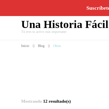
+34628295860
hol@unahistoriafacilderecord
Suscríbete
Una Historia Fáci
Tü eres tu activo más importante
Inicio
Blog
Otros
Mostrando
12 resultado(s)