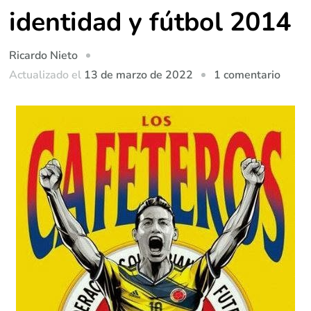
identidad y fútbol 2014
Ricardo Nieto
en
Actualizado el
13 de marzo de 2022
1 comentario
Sobre
la
creac
de
la
ident
y
fútbol
2014