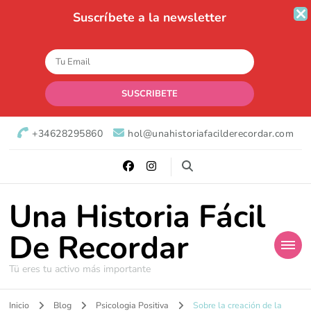
Suscríbete a la newsletter
+34628295860
hol@unahistoriafacilderecordar.com
Una Historia Fácil
De Recordar
Tü eres tu activo más importante
Inicio
Blog
Psicologia Positiva
Sobre la creación de la