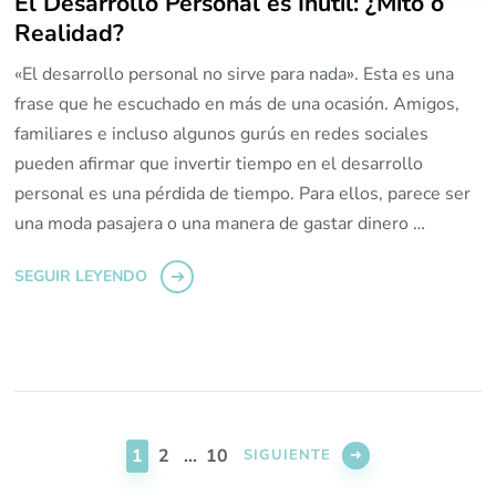
El Desarrollo Personal es Inútil: ¿Mito o
Realidad?
«El desarrollo personal no sirve para nada». Esta es una
frase que he escuchado en más de una ocasión. Amigos,
familiares e incluso algunos gurús en redes sociales
pueden afirmar que invertir tiempo en el desarrollo
personal es una pérdida de tiempo. Para ellos, parece ser
una moda pasajera o una manera de gastar dinero …
SEGUIR LEYENDO
Paginación
de
PÁGINA
PÁGINA
PÁGINA
1
2
…
10
SIGUIENTE
entradas