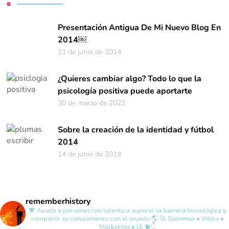
Presentación Antigua De Mi Nuevo Blog En
2014￼
11 de junio de 2014
¿Quieres cambiar algo? Todo lo que la
psicología positiva puede aportarte
30 de marzo de 2022
Sobre la creación de la identidad y fútbol
2014
14 de junio de 2014
rememberhistory
💖 Ayudo a personas con talento a superar la barrera tecnológica y
compartir su conocimiento con el mundo 🌎
🚀 Sistemas • Webs •
Marketing • IA 🧠👇