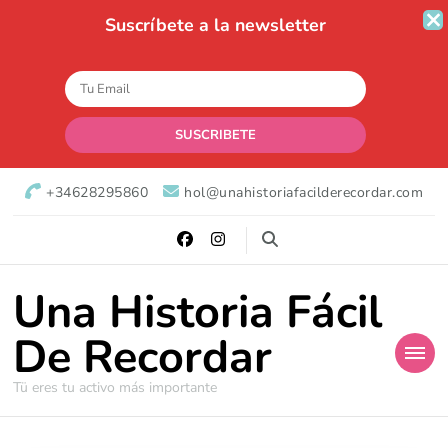
Suscríbete a la newsletter
+34628295860
hol@unahistoriafacilderecordar.com
Una Historia Fácil
De Recordar
Tü eres tu activo más importante