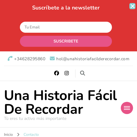
Suscríbete a la newsletter
+34628295860
hol@unahistoriafacilderecordar.com
Una Historia Fácil
De Recordar
Tü eres tu activo más importante
Inicio
Contacto