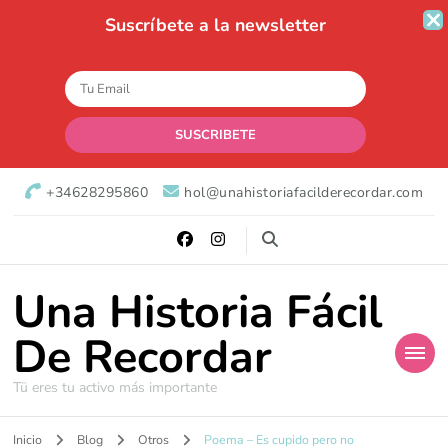
Suscríbete a la newsletter
+34628295860
hol@unahistoriafacilderecordar.com
Una Historia Fácil
De Recordar
Tü eres tu activo más importante
Inicio
Blog
Otros
Poema – Es cupido pero no