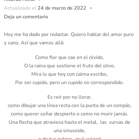
Actualizado el
24 de marzo de 2022
en
Deja un comentario
Poema
–
Hoy me ha dado por redactar. Quiero hablar del amor puro
Es
y sano. Así que vamos allá:
cupido
Como flor que cae en el olvido,
pero
O la rama que sostiene el fruto del olivo,
no
Mira lo que hoy con calma escribo,
correspondido
Por ser cupido, pero un cupido no correspondido.
Es reír por no llorar,
como dibujar una línea recta con la punta de un compás,
como querer soñar despierto o como no morir jamás.
Una flecha que atraviesa hasta el metal, las curvas de
una sinusoide,
o de tus nalgas, ¡qué vulgar!