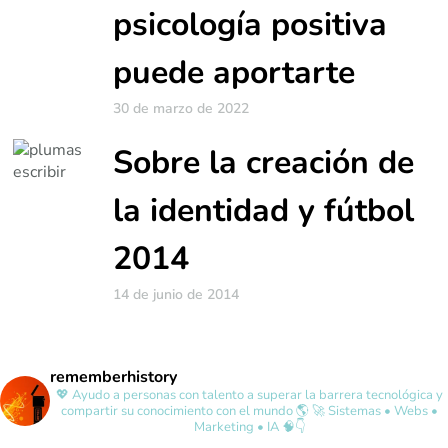
psicología positiva
puede aportarte
30 de marzo de 2022
Sobre la creación de
la identidad y fútbol
2014
14 de junio de 2014
rememberhistory
💖 Ayudo a personas con talento a superar la barrera tecnológica y
compartir su conocimiento con el mundo 🌎
🚀 Sistemas • Webs •
Marketing • IA 🧠👇