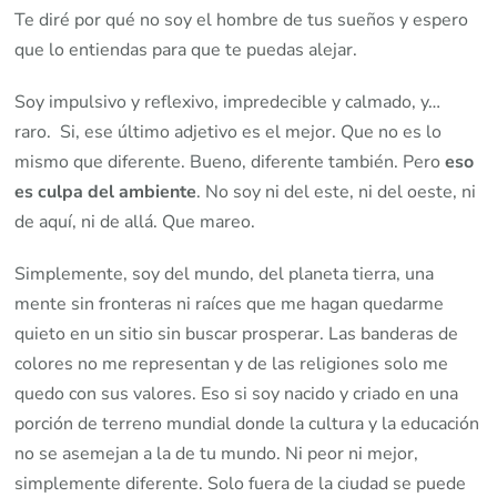
hombre
Te diré por qué no soy el hombre de tus sueños y espero
de
que lo entiendas para que te puedas alejar.
tu
Soy impulsivo y reflexivo, impredecible y calmado, y…
vida,
raro. Si, ese último adjetivo es el mejor. Que no es lo
¿O
mismo que diferente. Bueno, diferente también. Pero
eso
quizás
es culpa del ambiente
. No soy ni del este, ni del oeste, ni
si?
de aquí, ni de allá. Que mareo.
Simplemente, soy del mundo, del planeta tierra, una
mente sin fronteras ni raíces que me hagan quedarme
quieto en un sitio sin buscar prosperar. Las banderas de
colores no me representan y de las religiones solo me
quedo con sus valores. Eso si soy nacido y criado en una
porción de terreno mundial donde la cultura y la educación
no se asemejan a la de tu mundo. Ni peor ni mejor,
simplemente diferente. Solo fuera de la ciudad se puede