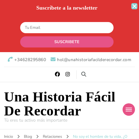
Suscríbete a la newsletter
+34628295860
hol@unahistoriafacilderecordar.com
Una Historia Fácil
De Recordar
Tü eres tu activo más importante
Inicio
Blog
Relaciones
No soy el hombre de tu vida, ¿O