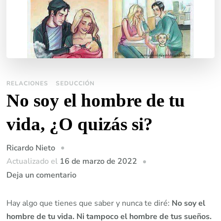
RELACIONES
SEDUCCIÓN
No soy el hombre de tu
vida, ¿O quizás si?
Ricardo Nieto
Actualizado el
16 de marzo de 2022
en
Deja un comentario
No
soy
Hay algo que tienes que saber y nunca te diré:
No soy el
el
hombre de tu vida. Ni tampoco el hombre de tus sueños.